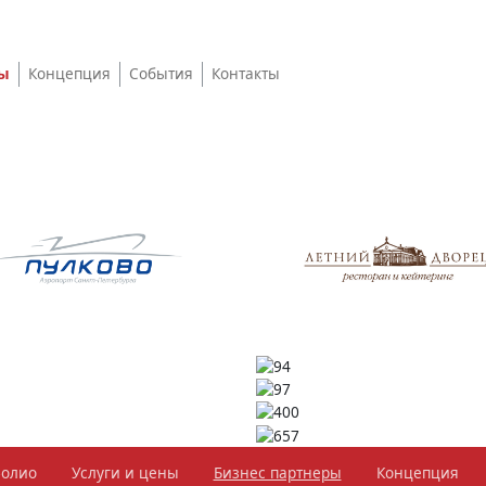
ры
Концепция
События
Контакты
фолио
Услуги и цены
Бизнес партнеры
Концепция