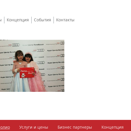
ы
Концепция
События
Контакты
фолио
Услуги и цены
Бизнес партнеры
Концепция