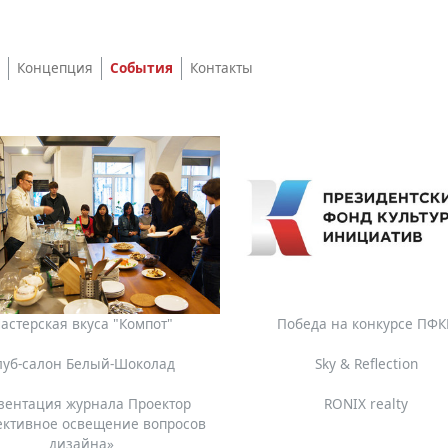
Концепция
События
Контакты
астерская вкуса "Компот"
Победа на конкурсе ПФ
луб-салон Белый-Шоколад
Sky & Reflection
зентация журнала Проектор
RONIX realty
ективное освещение вопросов
дизайна»