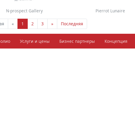
N-prospect Gallery
Pierrot Lunaire
ая
«
1
2
3
»
Последняя
фолио
Услуги и цены
Бизнес партнеры
Концепция